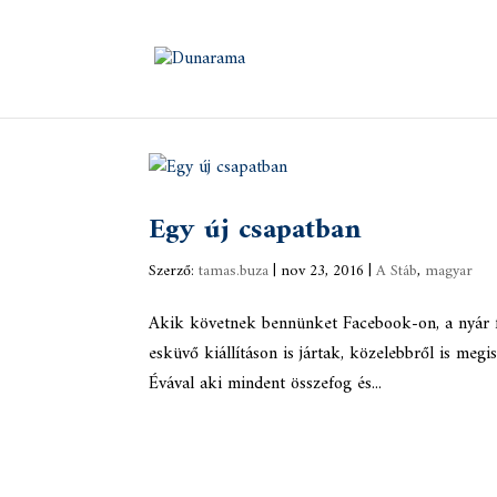
Egy új csapatban
Szerző:
tamas.buza
|
nov 23, 2016
|
A Stáb
,
magyar
Akik követnek bennünket Facebook-on, a nyár f
esküvő kiállításon is jártak, közelebbről is me
Évával aki mindent összefog és...