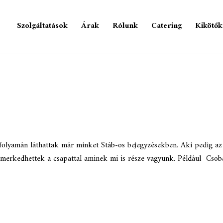
Szolgáltatások
Árak
Rólunk
Catering
Kikötők
olyamán láthattak már minket Stáb-os bejegyzésekben. Aki pedig az
gismerkedhettek a csapattal aminek mi is része vagyunk. Például Cso